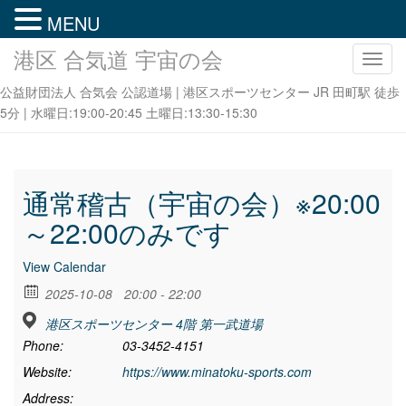
MENU
港区 合気道 宇宙の会
ナ
ビ
公益財団法人 合気会 公認道場 | 港区スポーツセンター JR 田町駅 徒歩
ゲ
5分 | 水曜日:19:00-20:45 土曜日:13:30-15:30
ー
シ
ョ
ン
通常稽古（宇宙の会）※20:00
を
～22:00のみです
切
り
View Calendar
替
え
2025-10-08
20:00 - 22:00
港区スポーツセンター 4階 第一武道場
Phone:
03-3452-4151
Website:
https://www.minatoku-sports.com
Address: