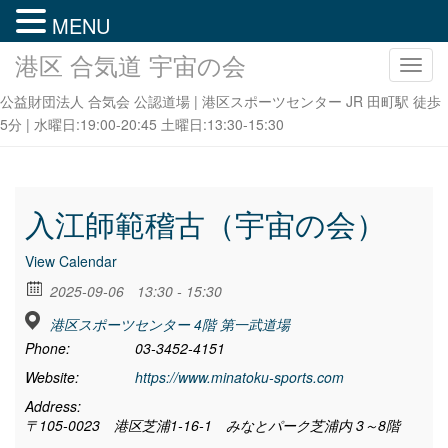
MENU
港区 合気道 宇宙の会
ナ
ビ
公益財団法人 合気会 公認道場 | 港区スポーツセンター JR 田町駅 徒歩
ゲ
5分 | 水曜日:19:00-20:45 土曜日:13:30-15:30
ー
シ
ョ
ン
入江師範稽古（宇宙の会）
を
切
View Calendar
り
2025-09-06
13:30 - 15:30
替
え
港区スポーツセンター 4階 第一武道場
Phone:
03-3452-4151
Website:
https://www.minatoku-sports.com
Address:
〒105-0023 港区芝浦1-16-1 みなとパーク芝浦内 3～8階