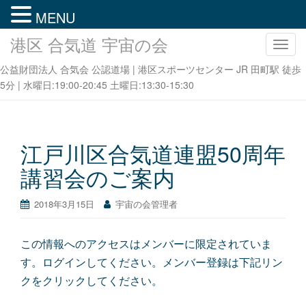
MENU
港区 合気道 宇宙の会
ナ
ビ
公益財団法人 合気会 公認道場 | 港区スポーツセンター JR 田町駅 徒歩
ゲ
5分 | 水曜日:19:00-20:45 土曜日:13:30-15:30
ー
シ
ョ
ン
江戸川区合気道連盟50周年
を
講習会のご案内
切
り
替
2018年3月15日
宇宙の会管理者
え
この情報へのアクセスはメンバーに限定されていま
す。ログインしてください。メンバー登録は下記リン
クをクリックしてください。