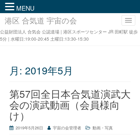
MENU
港区 合気道 宇宙の会
ナ
ビ
公益財団法人 合気会 公認道場 | 港区スポーツセンター JR 田町駅 徒歩
ゲ
5分 | 水曜日:19:00-20:45 土曜日:13:30-15:30
ー
シ
ョ
ン
月:
2019年5月
を
切
り
第57回全日本合気道演武大
替
会の演武動画（会員様向
え
け）
2019年5月26日
宇宙の会管理者
動画・写真