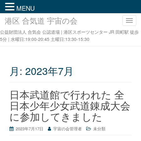
MENU
港区 合気道 宇宙の会
ナ
ビ
公益財団法人 合気会 公認道場 | 港区スポーツセンター JR 田町駅 徒歩
ゲ
5分 | 水曜日:19:00-20:45 土曜日:13:30-15:30
ー
シ
ョ
ン
月:
2023年7月
を
切
り
日本武道館で行われた 全
替
日本少年少女武道錬成大会
え
に参加してきました
2023年7月17日
宇宙の会管理者
未分類